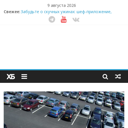
9 августа 2026
Секрет супергидратации: почему кокосовая вода с
Свежее:
пребиотиками становится главным трендом
здорового питания
Забудьте о скучных ужинах: шеф-приложение,
которое видит вашу еду насквозь
Небо зовёт: как бизнес на полётах дронов и
обучении детей становится главным трендом
десятилетия
Кофейная революция в морозилке: замороженные
сливки меняют утренний ритуал
Как простая наклейка заставляет миллионы людей
не забывать о самом важном креме этим летом