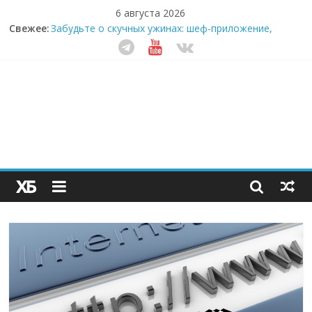
6 августа 2026
Свежее:
Забудьте о скучных ужинах: шеф-приложение,
которое видит вашу еду насквозь
Небо зовёт: как бизнес на полётах дронов и
обучении детей становится главным трендом
десятилетия
Кофейная революция в морозилке: замороженные
сливки меняют утренний ритуал
Как простая наклейка заставляет миллионы людей
не забывать о самом важном креме этим летом
Секрет супергидратации: почему кокосовая вода с
пребиотиками становится главным трендом
здорового питания