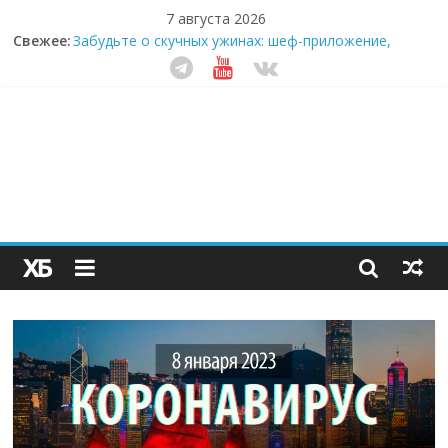
7 августа 2026
Свежее:
Забудьте о скучных ужинах: шеф-приложение,
которое видит вашу еду насквозь
Небо зовёт: как бизнес на полётах дронов и
обучении детей становится главным трендом
десятилетия
Кофейная революция в морозилке: замороженные
сливки меняют утренний ритуал
Как простая наклейка заставляет миллионы людей
не забывать о самом важном креме этим летом
Секрет супергидратации: почему кокосовая вода с
пребиотиками становится главным трендом
здорового питания