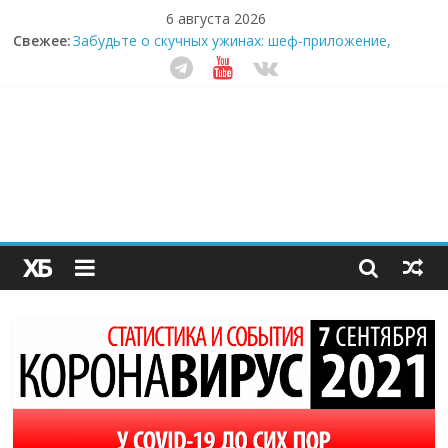
6 августа 2026
Свежее:
Забудьте о скучных ужинах: шеф-приложение,
которое видит вашу еду насквозь
Небо зовёт: как бизнес на полётах дронов и
обучении детей становится главным трендом
десятилетия
Кофейная революция в морозилке: замороженные
сливки меняют утренний ритуал
Как простая наклейка заставляет миллионы людей
не забывать о самом важном креме этим летом
Секрет супергидратации: почему кокосовая вода с
пребиотиками становится главным трендом
здорового питания