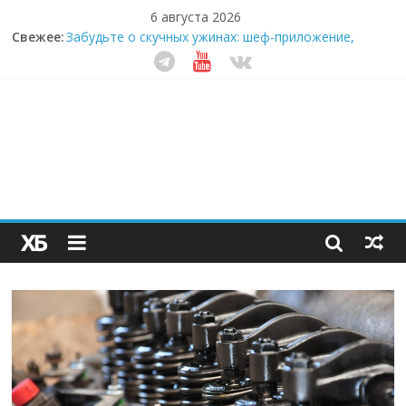
6 августа 2026
Свежее:
Забудьте о скучных ужинах: шеф-приложение,
которое видит вашу еду насквозь
Небо зовёт: как бизнес на полётах дронов и
обучении детей становится главным трендом
десятилетия
Кофейная революция в морозилке: замороженные
сливки меняют утренний ритуал
Как простая наклейка заставляет миллионы людей
не забывать о самом важном креме этим летом
Секрет супергидратации: почему кокосовая вода с
пребиотиками становится главным трендом
здорового питания