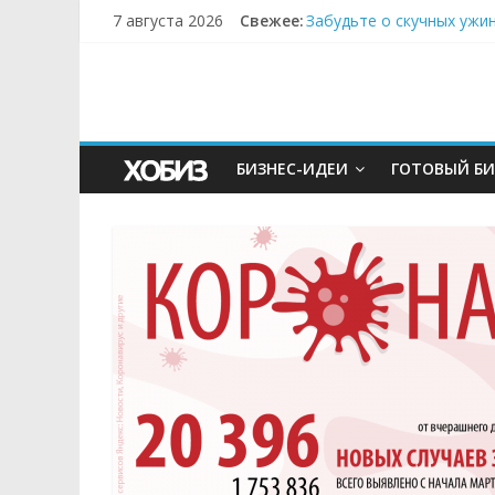
7 августа 2026
Свежее:
Забудьте о скучных ужи
Небо зовёт: как бизнес
Кофейная революция в м
Как простая наклейка з
Секрет супергидратации
БИЗНЕС-ИДЕИ
ГОТОВЫЙ БИ