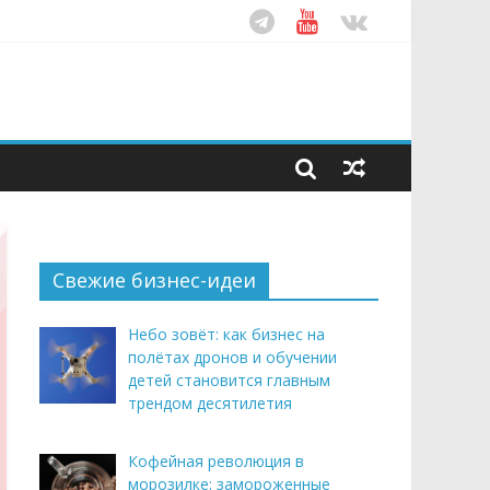
ом десятилетия
этим летом
рендом здорового питания
Свежие бизнес-идеи
Небо зовёт: как бизнес на
полётах дронов и обучении
детей становится главным
трендом десятилетия
Кофейная революция в
морозилке: замороженные