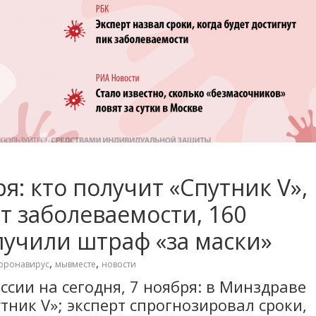
я: кто получит «Спутник V»,
ст заболеваемости, 160
лучили штраф «за маски»
,
,
оронавирус
мывместе
новости
ссии на сегодня, 7 ноября: в Минздраве
утник V»; эксперт спрогнозировал сроки,