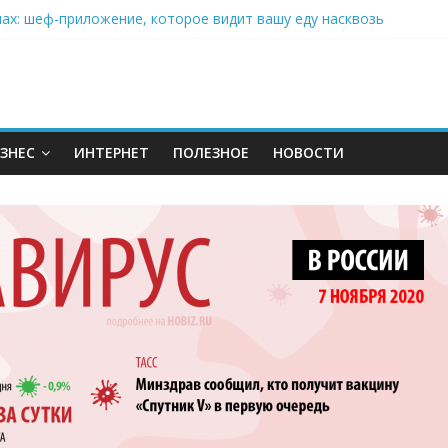
нах: шеф-приложение, которое видит вашу еду насквозь
 на полётах дронов и обучении детей становится главным тренд
орозилке: замороженные сливки меняют утренний ритуал
аставляет миллионы людей не забывать о самом важном креме 
: почему кокосовая вода с пребиотиками становится главным т
ЗНЕС
ИНТЕРНЕТ
ПОЛЕЗНОЕ
НОВОСТИ