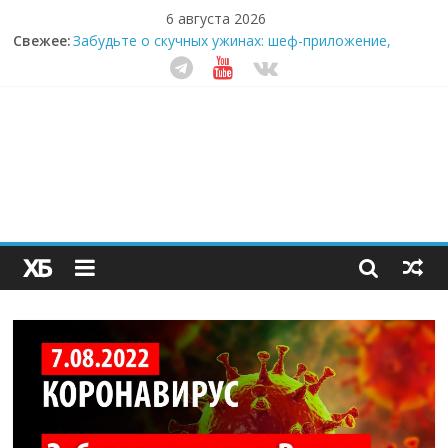
6 августа 2026
Свежее:
Забудьте о скучных ужинах: шеф-приложение,
которое видит вашу еду насквозь
Небо зовёт: как бизнес на полётах дронов и
обучении детей становится главным трендом
десятилетия
Кофейная революция в морозилке: замороженные
сливки меняют утренний ритуал
Как простая наклейка заставляет миллионы людей
не забывать о самом важном креме этим летом
Секрет супергидратации: почему кокосовая вода с
пребиотиками становится главным трендом
здорового питания