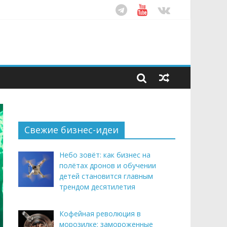
ом десятилетия
этим летом
рендом здорового питания
Свежие бизнес-идеи
Небо зовёт: как бизнес на
полётах дронов и обучении
детей становится главным
трендом десятилетия
Кофейная революция в
морозилке: замороженные