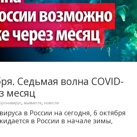
бря. Седьмая волна COVID-
з месяц
,
,
оронавирус
мывместе
новости
ируса в России на сегодня, 6 октября
жидается в России в начале зимы,