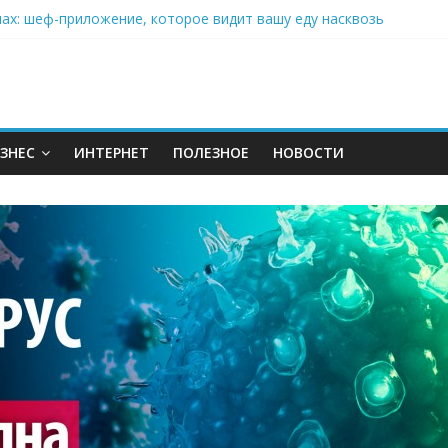
нах: шеф-приложение, которое видит вашу еду насквозь
 на полётах дронов и обучении детей становится главным тренд
орозилке: замороженные сливки меняют утренний ритуал
аставляет миллионы людей не забывать о самом важном креме 
: почему кокосовая вода с пребиотиками становится главным т
ЗНЕС
ИНТЕРНЕТ
ПОЛЕЗНОЕ
НОВОСТИ