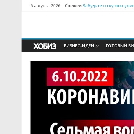
6 августа 2026
Свежее:
Забудьте о скучных ужи
Небо зовёт: как бизнес
Кофейная революция в м
Как простая наклейка з
Секрет супергидратации
БИЗНЕС-ИДЕИ
ГОТОВЫЙ БИ