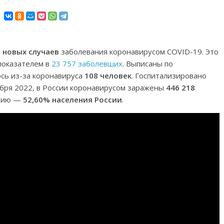
5 новых случаев
заболевания коронавирусом COVID-19. Это
показателем в
23 757 заболевших
. Выписаны по
ось из-за коронавируса
108 человек
. Госпитализировано
ября 2022, в России коронавирусом заражены
446 218
ацию —
52,60% населения России
.