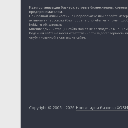
Идеи организации бизнеса, готовые бизнес-планы, советы
предпринимателям.
При полной и/или частичной перепечатке или рерайте матер
активная гиперссылка (без noopener, noreferrer и тому подоб
hobiz.ru обязательна.
Мнение администрации сайта может не совпадать с мнением 
Редакция сайта не несет ответственности за достоверность 
опубликованной в статьях на сайте.
Copyright © 2005 - 2026
Новые идеи бизнеса ХОБИ