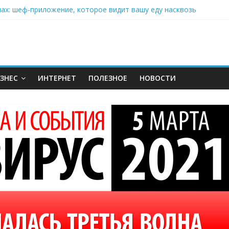
нах: шеф-приложение, которое видит вашу еду насквозь
 на полётах дронов и обучении детей становится главным тренд
орозилке: замороженные сливки меняют утренний ритуал
аставляет миллионы людей не забывать о самом важном креме 
: почему кокосовая вода с пребиотиками становится главным т
ЗНЕС
ИНТЕРНЕТ
ПОЛЕЗНОЕ
НОВОСТИ