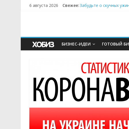
6 августа 2026
Свежее:
Забудьте о скучных ужи
Небо зовёт: как бизнес
Кофейная революция в м
Как простая наклейка з
Секрет супергидратации
БИЗНЕС-ИДЕИ
ГОТОВЫЙ БИ