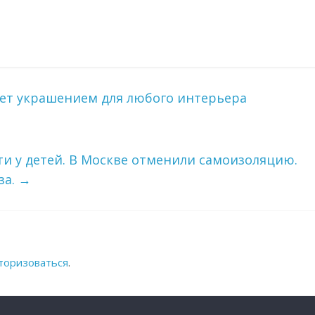
нет украшением для любого интерьера
ти у детей. В Москве отменили самоизоляцию.
за.
→
торизоваться
.