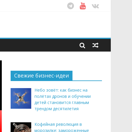
ом десятилетия
этим летом
рендом здорового питания
Свежие бизнес-идеи
Небо зовёт: как бизнес на
полётах дронов и обучении
детей становится главным
трендом десятилетия
Кофейная революция в
морозилке: замороженные