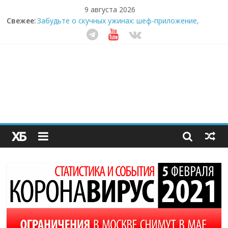
9 августа 2026
Свежее:
Забудьте о скучных ужинах: шеф-приложение,
которое видит вашу еду насквозь
Небо зовёт: как бизнес на полётах дронов и
обучении детей становится главным трендом
десятилетия
Кофейная революция в морозилке: замороженные
сливки меняют утренний ритуал
Как простая наклейка заставляет миллионы людей
не забывать о самом важном креме этим летом
Секрет супергидратации: почему кокосовая вода с
пребиотиками становится главным трендом
здорового питания