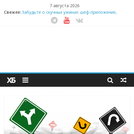
7 августа 2026
Свежее:
Забудьте о скучных ужинах: шеф-приложение,
которое видит вашу еду насквозь
Небо зовёт: как бизнес на полётах дронов и
обучении детей становится главным трендом
десятилетия
Кофейная революция в морозилке: замороженные
сливки меняют утренний ритуал
Как простая наклейка заставляет миллионы людей
не забывать о самом важном креме этим летом
Секрет супергидратации: почему кокосовая вода с
пребиотиками становится главным трендом
здорового питания