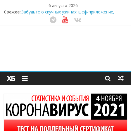
6 августа 2026
Свежее:
Забудьте о скучных ужинах: шеф-приложение,
которое видит вашу еду насквозь
Небо зовёт: как бизнес на полётах дронов и
обучении детей становится главным трендом
десятилетия
Кофейная революция в морозилке: замороженные
сливки меняют утренний ритуал
Как простая наклейка заставляет миллионы людей
не забывать о самом важном креме этим летом
Секрет супергидратации: почему кокосовая вода с
пребиотиками становится главным трендом
здорового питания