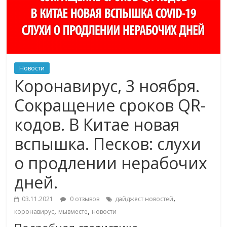
Новости
Коронавирус, 3 ноября.
Сокращение сроков QR-
кодов. В Китае новая
вспышка. Песков: слухи
о продлении нерабочих
дней.
,
03.11.2021
0 отзывов
дайджест новостей
,
,
коронавирус
мывместе
новости