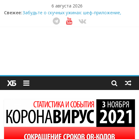
6 августа 2026
Свежее:
Забудьте о скучных ужинах: шеф-приложение,
которое видит вашу еду насквозь
Небо зовёт: как бизнес на полётах дронов и
обучении детей становится главным трендом
десятилетия
Кофейная революция в морозилке: замороженные
сливки меняют утренний ритуал
Как простая наклейка заставляет миллионы людей
не забывать о самом важном креме этим летом
Секрет супергидратации: почему кокосовая вода с
пребиотиками становится главным трендом
здорового питания