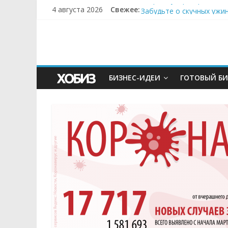
Секрет супергидратации
4 августа 2026
Свежее:
Забудьте о скучных ужи
Небо зовёт: как бизнес
Кофейная революция в м
Как простая наклейка з
БИЗНЕС-ИДЕИ
ГОТОВЫЙ БИ