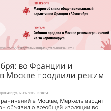
ября: во Франции и
 в Москве продлили режим
,
,
оронавирус
мывместе
новости
граничений в Москве, Меркель вводит
он объявил о всеобщей изоляции во