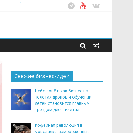
рендом здорового питания
ом десятилетия
этим летом
Свежие бизнес-идеи
Небо зовёт: как бизнес на
полётах дронов и обучении
детей становится главным
трендом десятилетия
Кофейная революция в
морозилке: замороженные