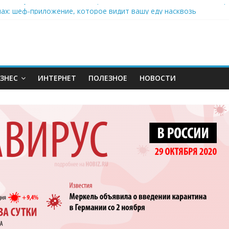
: почему кокосовая вода с пребиотиками становится главным т
нах: шеф-приложение, которое видит вашу еду насквозь
 на полётах дронов и обучении детей становится главным тренд
орозилке: замороженные сливки меняют утренний ритуал
аставляет миллионы людей не забывать о самом важном креме 
ЗНЕС
ИНТЕРНЕТ
ПОЛЕЗНОЕ
НОВОСТИ