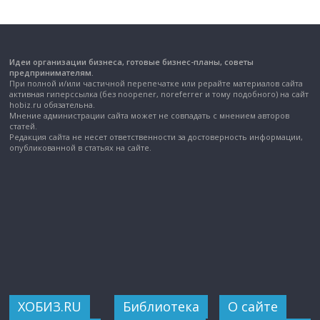
Идеи организации бизнеса, готовые бизнес-планы, советы
предпринимателям.
При полной и/или частичной перепечатке или рерайте материалов сайта
активная гиперссылка (без noopener, noreferrer и тому подобного) на сайт
hobiz.ru обязательна.
Мнение администрации сайта может не совпадать с мнением авторов
статей.
Редакция сайта не несет ответственности за достоверность информации,
опубликованной в статьях на сайте.
ХОБИЗ.RU
Библиотека
О сайте