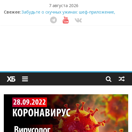
7 августа 2026
Свежее:
Забудьте о скучных ужинах: шеф-приложение,
которое видит вашу еду насквозь
Небо зовёт: как бизнес на полётах дронов и
обучении детей становится главным трендом
десятилетия
Кофейная революция в морозилке: замороженные
сливки меняют утренний ритуал
Как простая наклейка заставляет миллионы людей
не забывать о самом важном креме этим летом
Секрет супергидратации: почему кокосовая вода с
пребиотиками становится главным трендом
здорового питания