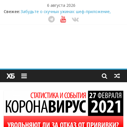
6 августа 2026
Свежее:
Забудьте о скучных ужинах: шеф-приложение,
которое видит вашу еду насквозь
Небо зовёт: как бизнес на полётах дронов и
обучении детей становится главным трендом
десятилетия
Кофейная революция в морозилке: замороженные
сливки меняют утренний ритуал
Как простая наклейка заставляет миллионы людей
не забывать о самом важном креме этим летом
Секрет супергидратации: почему кокосовая вода с
пребиотиками становится главным трендом
здорового питания