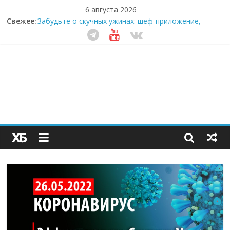
6 августа 2026
Свежее:
Забудьте о скучных ужинах: шеф-приложение,
которое видит вашу еду насквозь
Небо зовёт: как бизнес на полётах дронов и
обучении детей становится главным трендом
десятилетия
Кофейная революция в морозилке: замороженные
сливки меняют утренний ритуал
Как простая наклейка заставляет миллионы людей
не забывать о самом важном креме этим летом
Секрет супергидратации: почему кокосовая вода с
пребиотиками становится главным трендом
здорового питания