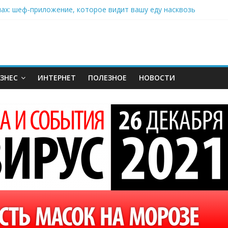
нах: шеф-приложение, которое видит вашу еду насквозь
 на полётах дронов и обучении детей становится главным тренд
орозилке: замороженные сливки меняют утренний ритуал
аставляет миллионы людей не забывать о самом важном креме 
: почему кокосовая вода с пребиотиками становится главным т
ЗНЕС
ИНТЕРНЕТ
ПОЛЕЗНОЕ
НОВОСТИ