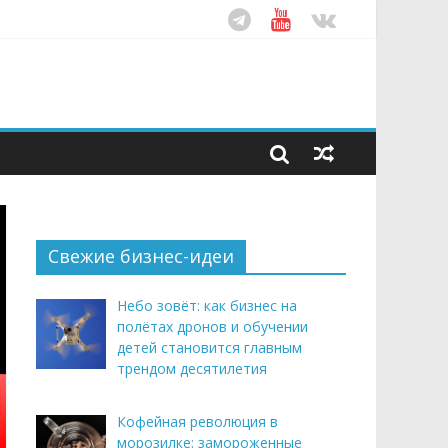
ом десятилетия
этим летом
рендом здорового питания
Свежие бизнес-идеи
Небо зовёт: как бизнес на
полётах дронов и обучении
детей становится главным
трендом десятилетия
Кофейная революция в
морозилке: замороженные