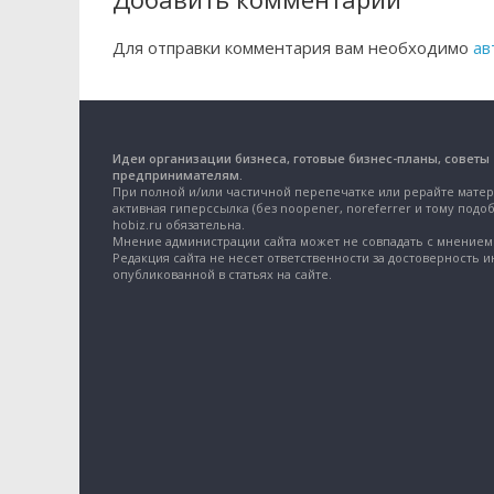
Для отправки комментария вам необходимо
ав
Идеи организации бизнеса, готовые бизнес-планы, советы
предпринимателям.
При полной и/или частичной перепечатке или рерайте матер
активная гиперссылка (без noopener, noreferrer и тому подоб
hobiz.ru обязательна.
Мнение администрации сайта может не совпадать с мнением 
Редакция сайта не несет ответственности за достоверность 
опубликованной в статьях на сайте.