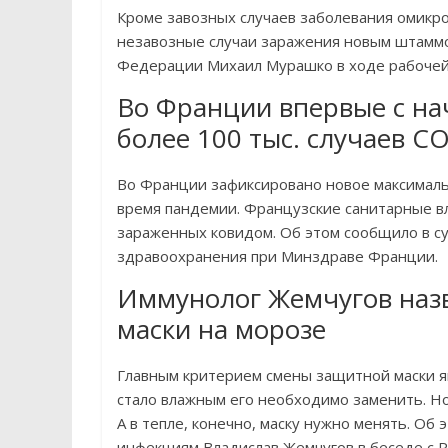
Кроме завозных случаев заболевания омикр
незавозные случаи заражения новым штаммо
Федерации Михаил Мурашко в ходе рабочей 
Во Франции впервые с на
более 100 тыс. случаев C
Во Франции зафиксировано новое максималь
время пандемии. Французские санитарные вл
зараженных ковидом. Об этом сообщило в с
здравоохранения при Минздраве Франции.
Иммунолог Жемчугов наз
маски на морозе
Главным критерием смены защитной маски яв
стало влажным его необходимо заменить. Но 
А в тепле, конечно, маску нужно менять. Об 
инфекциям Владислав Жемчугов в беседе с R