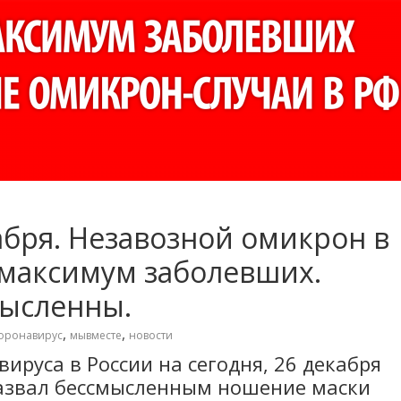
абря. Незавозной омикрон в
 максимум заболевших.
мысленны.
,
,
оронавирус
мывместе
новости
ируса в России на сегодня, 26 декабря
азвал бессмысленным ношение маски