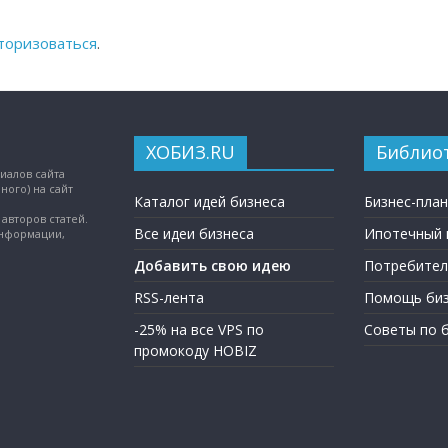
торизоваться
.
ХОБИЗ.RU
Библио
иалов сайта
ного) на сайт
Каталог идей бизнеса
Бизнес-пла
авторов статей.
Все идеи бизнеса
Ипотечный 
информации,
Добавить свою идею
Потребител
RSS-лента
Помощь биз
-25% на все VPS по
Советы по 
промокоду HOBIZ