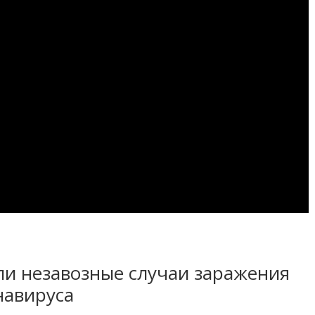
ли незавозные случаи заражения
навируса