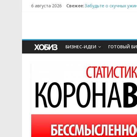
6 августа 2026
Свежее:
Забудьте о скучных ужи
Небо зовёт: как бизнес
Кофейная революция в м
Как простая наклейка з
Секрет супергидратации
БИЗНЕС-ИДЕИ
ГОТОВЫЙ БИ