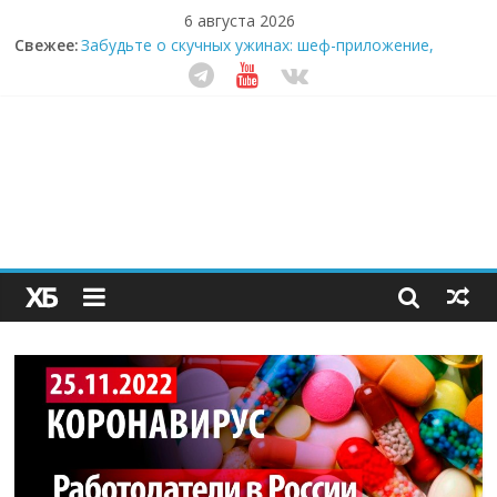
6 августа 2026
Свежее:
Забудьте о скучных ужинах: шеф-приложение,
которое видит вашу еду насквозь
Небо зовёт: как бизнес на полётах дронов и
обучении детей становится главным трендом
десятилетия
Кофейная революция в морозилке: замороженные
сливки меняют утренний ритуал
Как простая наклейка заставляет миллионы людей
не забывать о самом важном креме этим летом
Секрет супергидратации: почему кокосовая вода с
пребиотиками становится главным трендом
здорового питания