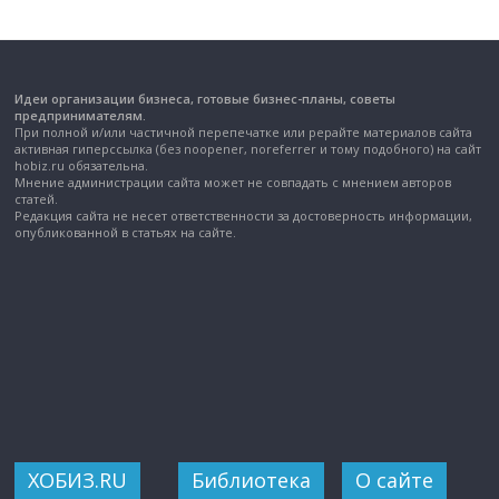
Идеи организации бизнеса, готовые бизнес-планы, советы
предпринимателям.
При полной и/или частичной перепечатке или рерайте материалов сайта
активная гиперссылка (без noopener, noreferrer и тому подобного) на сайт
hobiz.ru обязательна.
Мнение администрации сайта может не совпадать с мнением авторов
статей.
Редакция сайта не несет ответственности за достоверность информации,
опубликованной в статьях на сайте.
ХОБИЗ.RU
Библиотека
О сайте