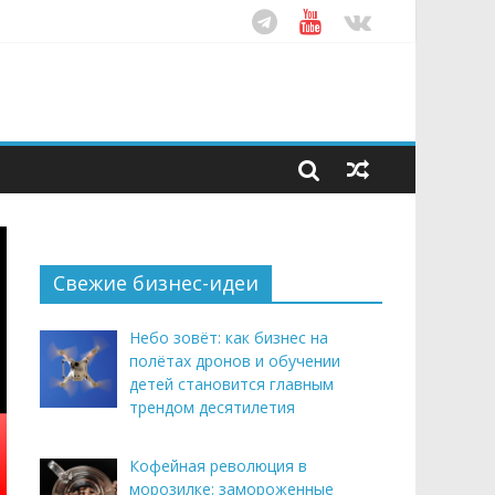
ом десятилетия
этим летом
рендом здорового питания
Свежие бизнес-идеи
Небо зовёт: как бизнес на
полётах дронов и обучении
детей становится главным
трендом десятилетия
Кофейная революция в
морозилке: замороженные