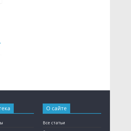
→
тека
О сайте
ны
Все статьи