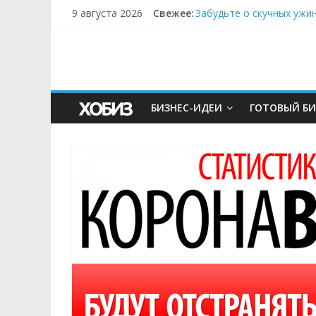
9 августа 2026
Свежее:
Забудьте о скучных ужи
Небо зовёт: как бизнес
Кофейная революция в м
Как простая наклейка з
Секрет супергидратации
БИЗНЕС-ИДЕИ
ГОТОВЫЙ БИ