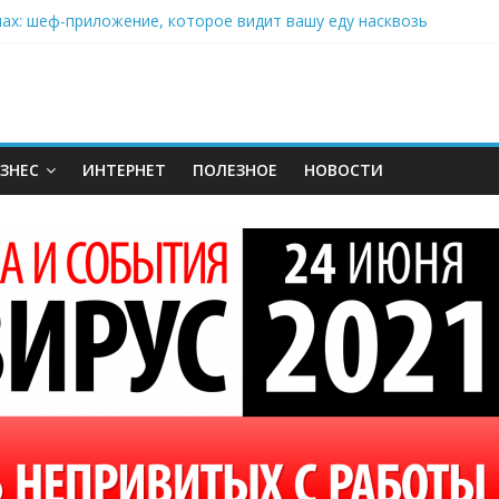
нах: шеф-приложение, которое видит вашу еду насквозь
 на полётах дронов и обучении детей становится главным тренд
орозилке: замороженные сливки меняют утренний ритуал
аставляет миллионы людей не забывать о самом важном креме 
: почему кокосовая вода с пребиотиками становится главным т
ЗНЕС
ИНТЕРНЕТ
ПОЛЕЗНОЕ
НОВОСТИ