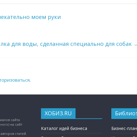
екательно моем руки
лка для воды, сделанная специально для собак
торизоваться
.
ХОБИЗ.RU
Библио
иалов сайта
ного) на сайт
Каталог идей бизнеса
Бизнес-пла
авторов статей.