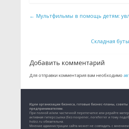
←
Мультфильмы в помощь детям: увл
Складная буты
Добавить комментарий
Для отправки комментария вам необходимо
ав
Идеи организации бизнеса, готовые бизнес-планы, советы
предпринимателям.
При полной и/или частичной перепечатке или рерайте матер
активная гиперссылка (без noopener, noreferrer и тому подоб
hobiz.ru обязательна.
Мнение администрации сайта может не совпадать с мнением 