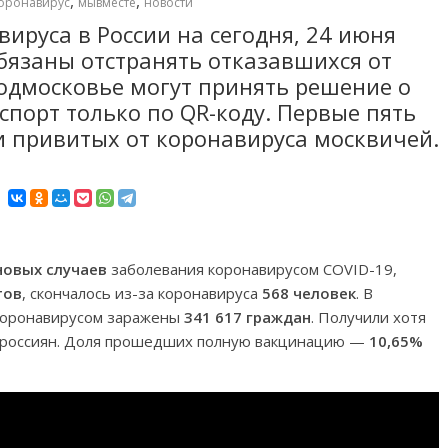
,
,
оронавирус
мывместе
новости
ируса в России на сегодня, 24 июня
бязаны отстранять отказавшихся от
одмосковье могут принять решение о
спорт только по QR-коду. Первые пять
 привитых от коронавируса москвичей.
новых случаев
заболевания коронавирусом COVID-19,
тов
, скончалось из-за коронавируса
568 человек
. В
 коронавирусом заражены
341 617 граждан
. Получили хотя
россиян. Доля прошедших полную вакцинацию —
10,65%