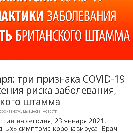
аря: три признака COVID-19
жения риска заболевания,
ского штамма
,
,
оронавирус
мывместе
новости
ссии на сегодня, 23 января 2021.
жных» симптома коронавируса. Врач