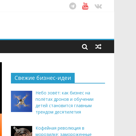
ом десятилетия
этим летом
рендом здорового питания
Свежие бизнес-идеи
Небо зовёт: как бизнес на
полётах дронов и обучении
детей становится главным
трендом десятилетия
Кофейная революция в
морозилке: замороженные