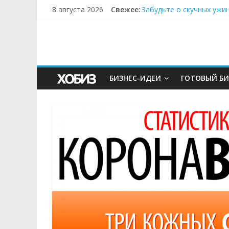
8 августа 2026
Свежее:
Забудьте о скучных ужи
Небо зовёт: как бизнес
Кофейная революция в м
Как простая наклейка з
Секрет супергидратации
БИЗНЕС-ИДЕИ
ГОТОВЫЙ БИ