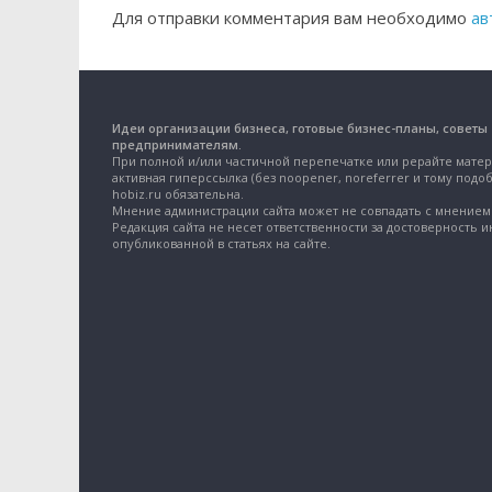
Для отправки комментария вам необходимо
ав
Идеи организации бизнеса, готовые бизнес-планы, советы
предпринимателям.
При полной и/или частичной перепечатке или рерайте матер
активная гиперссылка (без noopener, noreferrer и тому подоб
hobiz.ru обязательна.
Мнение администрации сайта может не совпадать с мнением 
Редакция сайта не несет ответственности за достоверность 
опубликованной в статьях на сайте.