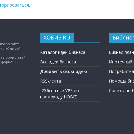
торизоваться
.
ХОБИЗ.RU
Библио
иалов сайта
ного) на сайт
Каталог идей бизнеса
Бизнес-пла
авторов статей.
Все идеи бизнеса
Ипотечный 
информации,
Добавить свою идею
Потребител
RSS-лента
Помощь биз
-25% на все VPS по
Советы по 
промокоду HOBIZ