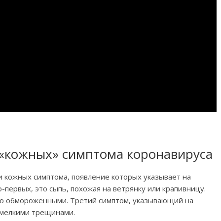
«кожных» симптома коронавируса
 кожных симптома, появление которых указывает на
первых, это сыпь, похожая на ветрянку или крапивницу.
дто обмороженными. Третий симптом, указывающий на
 мелкими трещинами.