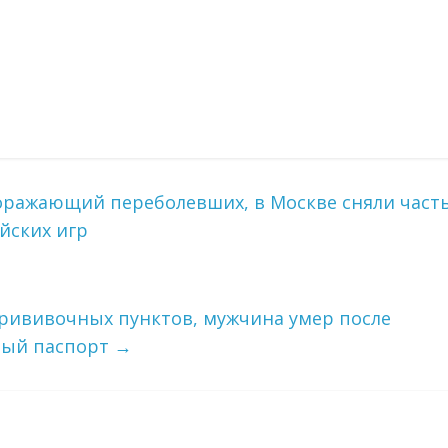
оражающий переболевших, в Москве сняли част
йских игр
 прививочных пунктов, мужчина умер после
ный паспорт
→