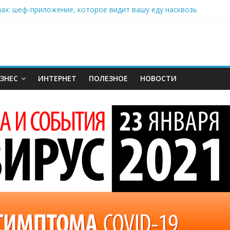
нах: шеф-приложение, которое видит вашу еду насквозь
 на полётах дронов и обучении детей становится главным тренд
орозилке: замороженные сливки меняют утренний ритуал
аставляет миллионы людей не забывать о самом важном креме 
: почему кокосовая вода с пребиотиками становится главным т
ЗНЕС
ИНТЕРНЕТ
ПОЛЕЗНОЕ
НОВОСТИ