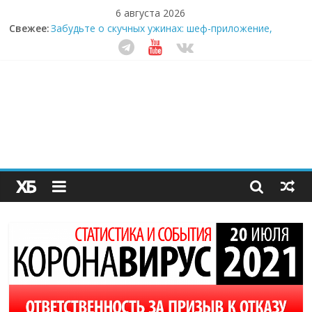
6 августа 2026
Свежее:
Забудьте о скучных ужинах: шеф-приложение,
которое видит вашу еду насквозь
Небо зовёт: как бизнес на полётах дронов и
обучении детей становится главным трендом
десятилетия
Кофейная революция в морозилке: замороженные
сливки меняют утренний ритуал
Как простая наклейка заставляет миллионы людей
не забывать о самом важном креме этим летом
Секрет супергидратации: почему кокосовая вода с
пребиотиками становится главным трендом
здорового питания