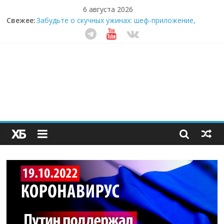
6 августа 2026
Свежее:
Забудьте о скучных ужинах: шеф-приложение,
которое видит вашу еду насквозь
Небо зовёт: как бизнес на полётах дронов и
обучении детей становится главным трендом
десятилетия
Кофейная революция в морозилке: замороженные
сливки меняют утренний ритуал
Как простая наклейка заставляет миллионы людей
не забывать о самом важном креме этим летом
Секрет супергидратации: почему кокосовая вода с
пребиотиками становится главным трендом
здорового питания