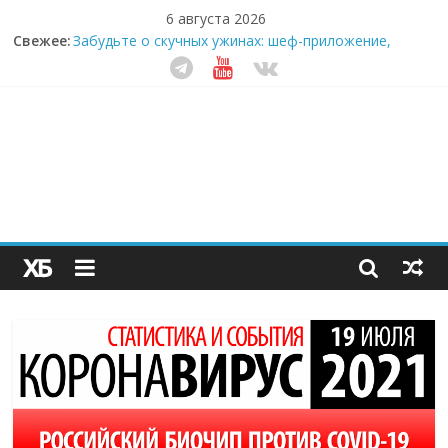
6 августа 2026
Свежее:
Забудьте о скучных ужинах: шеф-приложение,
которое видит вашу еду насквозь
Небо зовёт: как бизнес на полётах дронов и
обучении детей становится главным трендом
десятилетия
Кофейная революция в морозилке: замороженные
сливки меняют утренний ритуал
Как простая наклейка заставляет миллионы людей
не забывать о самом важном креме этим летом
Секрет супергидратации: почему кокосовая вода с
пребиотиками становится главным трендом
здорового питания