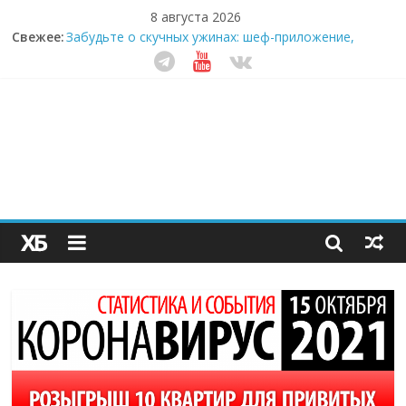
8 августа 2026
Свежее:
Забудьте о скучных ужинах: шеф-приложение,
которое видит вашу еду насквозь
Небо зовёт: как бизнес на полётах дронов и
обучении детей становится главным трендом
десятилетия
Кофейная революция в морозилке: замороженные
сливки меняют утренний ритуал
Как простая наклейка заставляет миллионы людей
не забывать о самом важном креме этим летом
Секрет супергидратации: почему кокосовая вода с
пребиотиками становится главным трендом
здорового питания