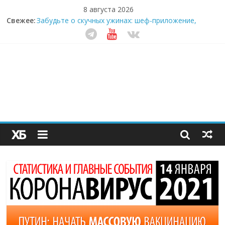
8 августа 2026
Свежее:
Забудьте о скучных ужинах: шеф-приложение,
которое видит вашу еду насквозь
Небо зовёт: как бизнес на полётах дронов и
обучении детей становится главным трендом
десятилетия
Кофейная революция в морозилке: замороженные
сливки меняют утренний ритуал
Как простая наклейка заставляет миллионы людей
не забывать о самом важном креме этим летом
Секрет супергидратации: почему кокосовая вода с
пребиотиками становится главным трендом
здорового питания