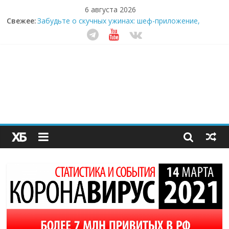
6 августа 2026
Свежее:
Забудьте о скучных ужинах: шеф-приложение,
которое видит вашу еду насквозь
Небо зовёт: как бизнес на полётах дронов и
обучении детей становится главным трендом
десятилетия
Кофейная революция в морозилке: замороженные
сливки меняют утренний ритуал
Как простая наклейка заставляет миллионы людей
не забывать о самом важном креме этим летом
Секрет супергидратации: почему кокосовая вода с
пребиотиками становится главным трендом
здорового питания