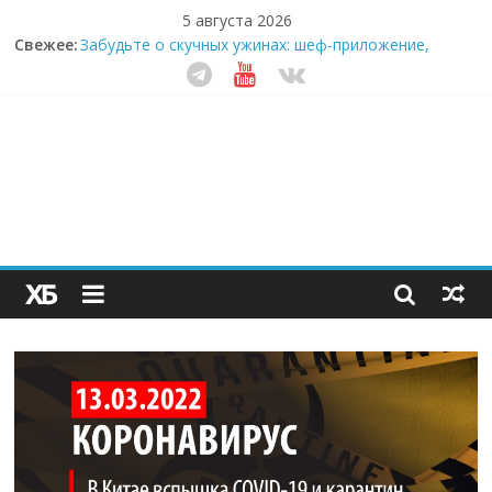
5 августа 2026
Свежее:
Забудьте о скучных ужинах: шеф-приложение,
которое видит вашу еду насквозь
Небо зовёт: как бизнес на полётах дронов и
обучении детей становится главным трендом
десятилетия
Кофейная революция в морозилке: замороженные
сливки меняют утренний ритуал
Как простая наклейка заставляет миллионы людей
не забывать о самом важном креме этим летом
Секрет супергидратации: почему кокосовая вода с
пребиотиками становится главным трендом
здорового питания