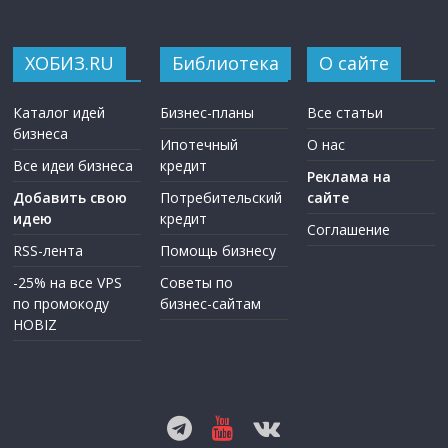
ХОБИЗ.RU
Библиотека
О сайте
Каталог идей
Бизнес-планы
Все статьи
бизнеса
Ипотечный
О нас
Все идеи бизнеса
кредит
Реклама на
Добавить свою
Потребительский
сайте
идею
кредит
Соглашение
RSS-лента
Помощь бизнесу
-25% на все VPS
Советы по
по промокоду
бизнес-сайтам
HOBIZ