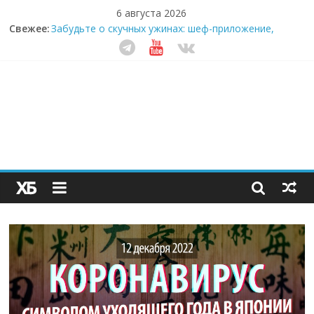
6 августа 2026
Свежее:
Забудьте о скучных ужинах: шеф-приложение,
которое видит вашу еду насквозь
Небо зовёт: как бизнес на полётах дронов и
обучении детей становится главным трендом
десятилетия
Кофейная революция в морозилке: замороженные
сливки меняют утренний ритуал
Как простая наклейка заставляет миллионы людей
не забывать о самом важном креме этим летом
Секрет супергидратации: почему кокосовая вода с
пребиотиками становится главным трендом
здорового питания