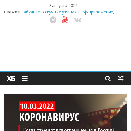
9 августа 2026
Свежее:
Забудьте о скучных ужинах: шеф-приложение,
которое видит вашу еду насквозь
Небо зовёт: как бизнес на полётах дронов и
обучении детей становится главным трендом
десятилетия
Кофейная революция в морозилке: замороженные
сливки меняют утренний ритуал
Как простая наклейка заставляет миллионы людей
не забывать о самом важном креме этим летом
Секрет супергидратации: почему кокосовая вода с
пребиотиками становится главным трендом
здорового питания