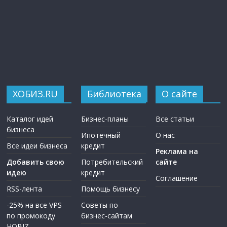
ХОБИЗ.RU
Библиотека
О сайте
Каталог идей
Бизнес-планы
Все статьи
бизнеса
Ипотечный
О нас
Все идеи бизнеса
кредит
Реклама на
Добавить свою
Потребительский
сайте
идею
кредит
Соглашение
RSS-лента
Помощь бизнесу
-25% на все VPS
Советы по
по промокоду
бизнес-сайтам
HOBIZ