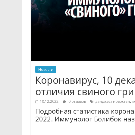
Новости
Коронавирус, 10 дек
отличия свиного гри
,
10.12.2022
0 отзывов
дайджест новостей
к
Подробная статистика коронав
2022. Иммунолог Болибок наз