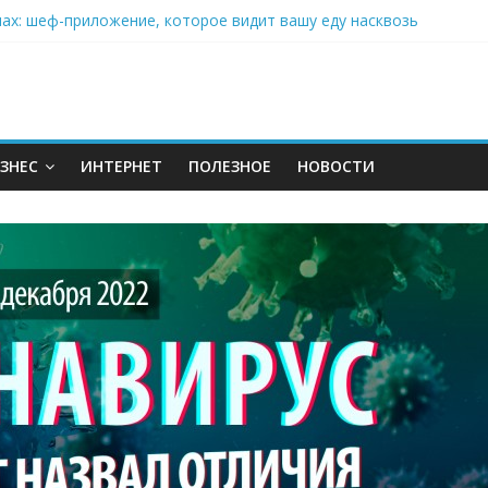
нах: шеф-приложение, которое видит вашу еду насквозь
 на полётах дронов и обучении детей становится главным тренд
орозилке: замороженные сливки меняют утренний ритуал
аставляет миллионы людей не забывать о самом важном креме 
: почему кокосовая вода с пребиотиками становится главным т
ЗНЕС
ИНТЕРНЕТ
ПОЛЕЗНОЕ
НОВОСТИ