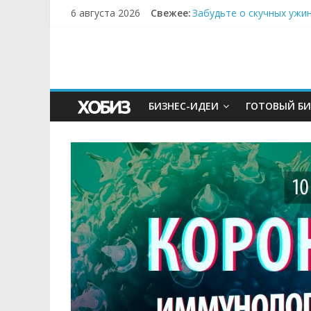
6 августа 2026
Свежее:
Забудьте о скучных ужи
Небо зовёт: как бизнес
Кофейная революция в м
Как простая наклейка з
Секрет супергидратации
БИЗНЕС-ИДЕИ
ГОТОВЫЙ БИ