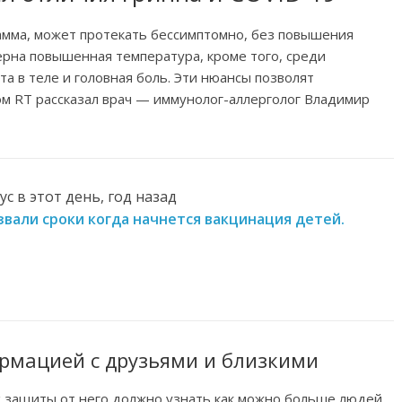
амма, может протекать бессимптомно, без повышения
ерна повышенная температура, кроме того, среди
а в теле и головная боль. Эти нюансы позволят
том RT рассказал врач — иммунолог-аллерголог Владимир
с в этот день, год назад
азвали сроки когда начнется вакцинация детей.
рмацией с друзьями и близкими
х защиты от него должно узнать как можно больше людей