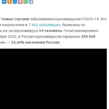
7 новых случаев
заболевания коронавирусом COVID-19. Это
 показателем в
7 465 заболевших
. Выписаны по
сь из-за коронавируса
54 человека
. Госпитализировано
абря 2022, в России коронавирусом заражены
209 630
ацию —
53,44% населения России
.