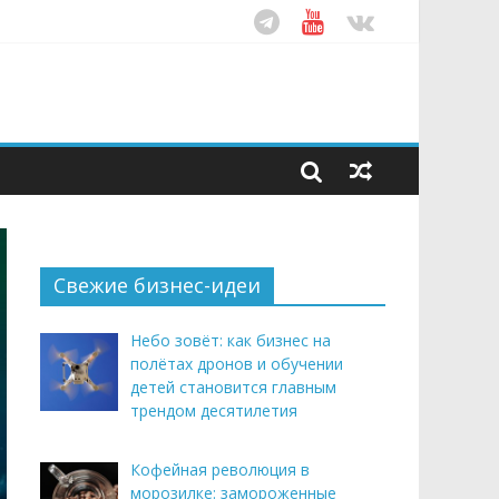
ом десятилетия
этим летом
рендом здорового питания
Свежие бизнес-идеи
Небо зовёт: как бизнес на
полётах дронов и обучении
детей становится главным
трендом десятилетия
Кофейная революция в
морозилке: замороженные