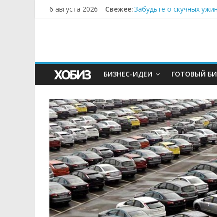
6 августа 2026
Свежее:
Забудьте о скучных ужи
Небо зовёт: как бизнес
Кофейная революция в м
Как простая наклейка з
Секрет супергидратации
БИЗНЕС-ИДЕИ
ГОТОВЫЙ БИ