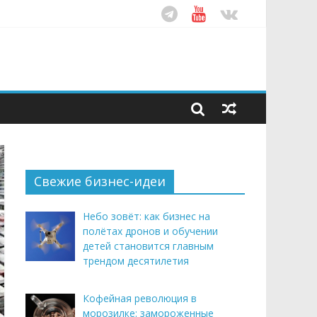
ом десятилетия
этим летом
рендом здорового питания
Свежие бизнес-идеи
Небо зовёт: как бизнес на
полётах дронов и обучении
детей становится главным
трендом десятилетия
Кофейная революция в
морозилке: замороженные