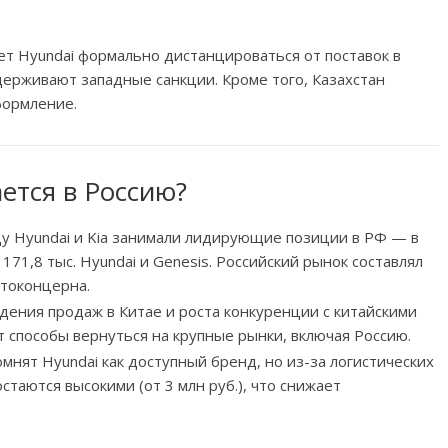
ет Hyundai формально дистанцироваться от поставок в
держивают западные санкции. Кроме того, Казахстан
формление.
ется в Россию?
ду Hyundai и Kia занимали лидирующие позиции в РФ — в
 171,8 тыс. Hyundai и Genesis. Российский рынок составлял
втоконцерна.
адения продаж в Китае и роста конкуренции с китайскими
т способы вернуться на крупные рынки, включая Россию.
мнят Hyundai как доступный бренд, но из-за логистических
стаются высокими (от 3 млн руб.), что снижает