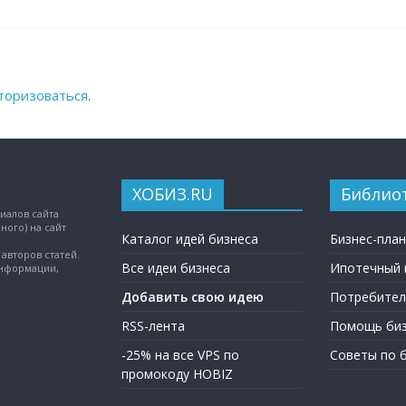
торизоваться
.
ХОБИЗ.RU
Библио
иалов сайта
ного) на сайт
Каталог идей бизнеса
Бизнес-пла
авторов статей.
Все идеи бизнеса
Ипотечный 
информации,
Добавить свою идею
Потребител
RSS-лента
Помощь биз
-25% на все VPS по
Советы по 
промокоду HOBIZ