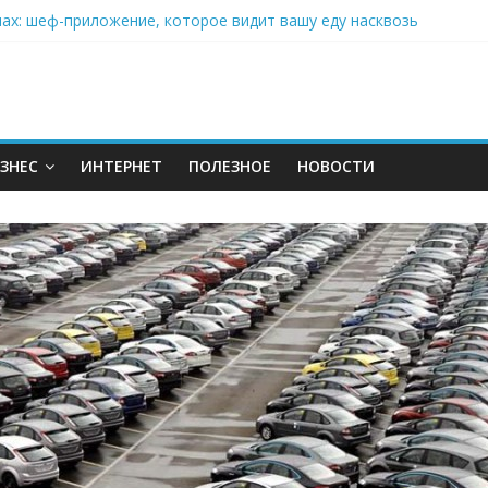
нах: шеф-приложение, которое видит вашу еду насквозь
 на полётах дронов и обучении детей становится главным тренд
орозилке: замороженные сливки меняют утренний ритуал
аставляет миллионы людей не забывать о самом важном креме 
: почему кокосовая вода с пребиотиками становится главным т
ЗНЕС
ИНТЕРНЕТ
ПОЛЕЗНОЕ
НОВОСТИ