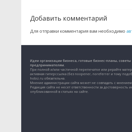
Добавить комментарий
Для отправки комментария вам необходимо
ав
Идеи организации бизнеса, готовые бизнес-планы, советы
предпринимателям.
При полной и/или частичной перепечатке или рерайте матер
активная гиперссылка (без noopener, noreferrer и тому подоб
hobiz.ru обязательна.
Мнение администрации сайта может не совпадать с мнением 
Редакция сайта не несет ответственности за достоверность 
опубликованной в статьях на сайте.