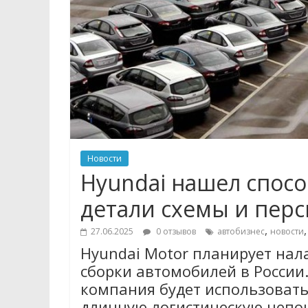
Новости
Hyundai нашел способ
детали схемы и пер
,
27.06.2025
0 отзывов
автобизнес
новости
Hyundai Motor планирует на
сборки автомобилей в России
компания будет использовать
длинную логистическую цепочк