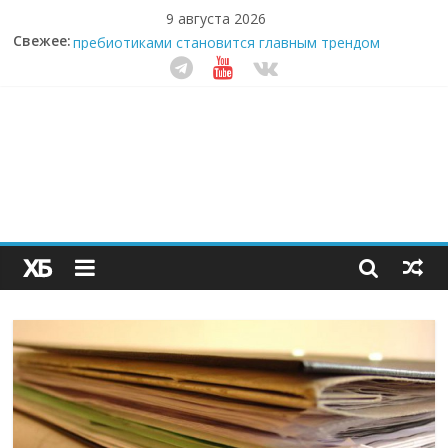
9 августа 2026
Секрет супергидратации: почему кокосовая вода с
Свежее:
пребиотиками становится главным трендом
здорового питания
Забудьте о скучных ужинах: шеф-приложение,
которое видит вашу еду насквозь
Небо зовёт: как бизнес на полётах дронов и
обучении детей становится главным трендом
десятилетия
Кофейная революция в морозилке: замороженные
сливки меняют утренний ритуал
Как простая наклейка заставляет миллионы людей
не забывать о самом важном креме этим летом