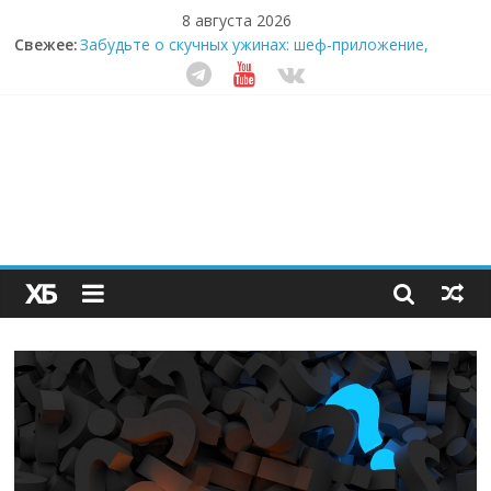
8 августа 2026
Свежее:
Забудьте о скучных ужинах: шеф-приложение,
которое видит вашу еду насквозь
Небо зовёт: как бизнес на полётах дронов и
обучении детей становится главным трендом
десятилетия
Кофейная революция в морозилке: замороженные
сливки меняют утренний ритуал
Как простая наклейка заставляет миллионы людей
не забывать о самом важном креме этим летом
Секрет супергидратации: почему кокосовая вода с
пребиотиками становится главным трендом
здорового питания