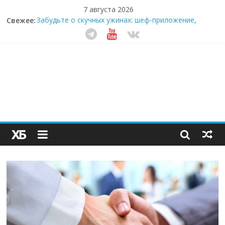
7 августа 2026
Свежее:
Забудьте о скучных ужинах: шеф-приложение,
которое видит вашу еду насквозь
Небо зовёт: как бизнес на полётах дронов и
обучении детей становится главным трендом
десятилетия
Кофейная революция в морозилке: замороженные
сливки меняют утренний ритуал
Как простая наклейка заставляет миллионы людей
не забывать о самом важном креме этим летом
Секрет супергидратации: почему кокосовая вода с
пребиотиками становится главным трендом
здорового питания