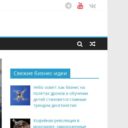
ом десятилетия
этим летом
рендом здорового питания
Свежие бизнес-идеи
Небо зовёт: как бизнес на
полётах дронов и обучении
детей становится главным
трендом десятилетия
Кофейная революция в
морозилке: замороженные