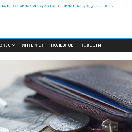
нах: шеф-приложение, которое видит вашу еду насквозь
 на полётах дронов и обучении детей становится главным тренд
орозилке: замороженные сливки меняют утренний ритуал
аставляет миллионы людей не забывать о самом важном креме 
: почему кокосовая вода с пребиотиками становится главным т
ЗНЕС
ИНТЕРНЕТ
ПОЛЕЗНОЕ
НОВОСТИ