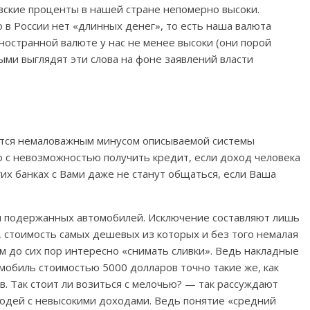
вские проценты в нашей стране непомерно высоки.
 в России нет «длинных денег», то есть наша валюта
иностранной валюте у нас не менее высоки (они порой
ыми выглядят эти слова на фоне заявлений власти
тся немаловажным минусом описываемой системы
о с невозможностью получить кредит, если доход человека
их банках с Вами даже не станут общаться, если Ваша
и подержанных автомобилей. Исключение составляют лишь
, стоимость самых дешевых из которых и без того немалая
м до сих пор интересно «снимать сливки». Ведь накладные
мобиль стоимостью 5000 долларов точно такие же, как
в. Так стоит ли возиться с мелочью? — так рассуждают
людей с невысокими доходами. Ведь понятие «средний