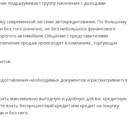
учае подразумевает группу населения с доходами
тику современной системе автокредитования. По большому
 и без того (конечно, не без небольшого финансового
дорогого автомобиля. Общение с представителями
величение продаж происходит в компаниях, торгующих
итов.
редоставления необходимых документов и рассматривается
рать максимально выгодную и удобную для вас кредитную
ете взять беспроцентный кредит или кредит на покупку
к и без него.