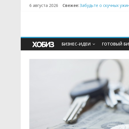
6 августа 2026
Свежее:
Забудьте о скучных ужи
Небо зовёт: как бизнес
Кофейная революция в м
Как простая наклейка з
Секрет супергидратации
БИЗНЕС-ИДЕИ
ГОТОВЫЙ БИ