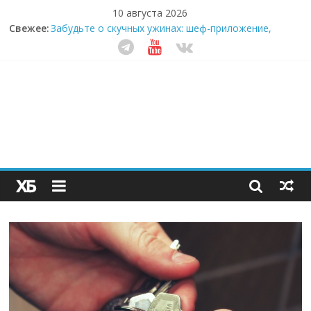
10 августа 2026
Секрет супергидратации: почему кокосовая вода с
Свежее:
пребиотиками становится главным трендом
здорового питания
Забудьте о скучных ужинах: шеф-приложение,
которое видит вашу еду насквозь
Небо зовёт: как бизнес на полётах дронов и
обучении детей становится главным трендом
десятилетия
Кофейная революция в морозилке: замороженные
сливки меняют утренний ритуал
Как простая наклейка заставляет миллионы людей
не забывать о самом важном креме этим летом