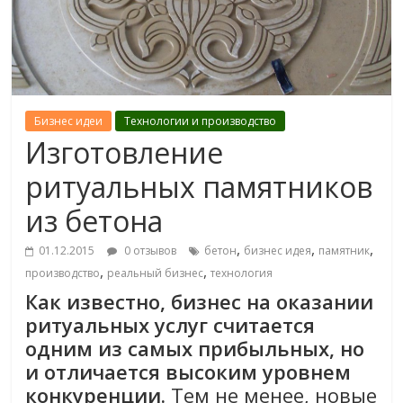
Бизнес идеи
Технологии и производство
Изготовление
ритуальных памятников
из бетона
,
,
,
01.12.2015
0 отзывов
бетон
бизнес идея
памятник
,
,
производство
реальный бизнес
технология
Как известно, бизнес на оказании
ритуальных услуг считается
одним из самых прибыльных, но
и отличается высоким уровнем
конкуренции.
Тем не менее, новые