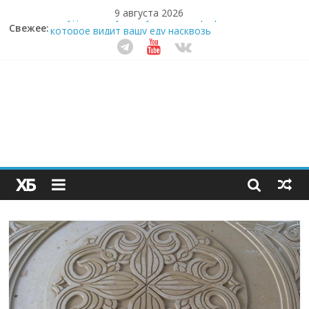
9 августа 2026
Забудьте о скучных ужинах: шеф-приложение,
Свежее:
которое видит вашу еду насквозь
Небо зовёт: как бизнес на полётах дронов и
обучении детей становится главным трендом
десятилетия
Кофейная революция в морозилке: замороженные
сливки меняют утренний ритуал
Как простая наклейка заставляет миллионы людей
не забывать о самом важном креме этим летом
Секрет супергидратации: почему кокосовая вода с
пребиотиками становится главным трендом
здорового питания