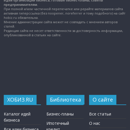
Идеи организации бизнеса, готовые бизнес-планы, советы
предпринимателям.
При полной и/или частичной перепечатке или рерайте материалов сайта
активная гиперссылка (без noopener, noreferrer и тому подобного) на сайт
hobiz.ru обязательна.
Мнение администрации сайта может не совпадать с мнением авторов
статей.
Редакция сайта не несет ответственности за достоверность информации,
опубликованной в статьях на сайте.
ХОБИЗ.RU
Библиотека
О сайте
Каталог идей
Бизнес-планы
Все статьи
бизнеса
Ипотечный
О нас
Все идеи бизнеса
кредит