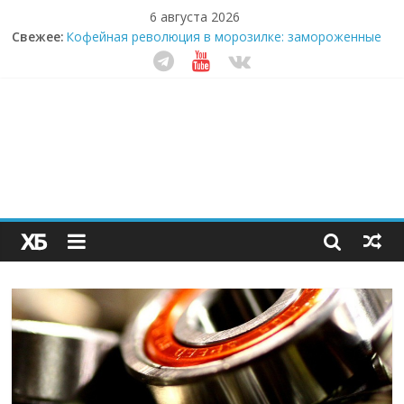
6 августа 2026
Свежее:
Кофейная революция в морозилке: замороженные
сливки меняют утренний ритуал
Как простая наклейка заставляет миллионы людей
не забывать о самом важном креме этим летом
Секрет супергидратации: почему кокосовая вода с
пребиотиками становится главным трендом
здорового питания
Забудьте о скучных ужинах: шеф-приложение,
которое видит вашу еду насквозь
Небо зовёт: как бизнес на полётах дронов и
обучении детей становится главным трендом
десятилетия