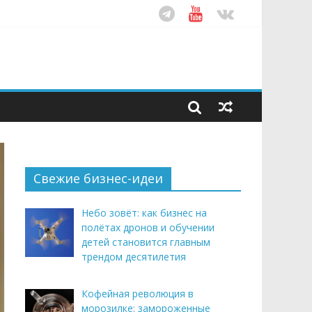
ом десятилетия
этим летом
рендом здорового питания
Свежие бизнес-идеи
Небо зовёт: как бизнес на
полётах дронов и обучении
детей становится главным
трендом десятилетия
Кофейная революция в
морозилке: замороженные