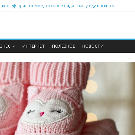
нах: шеф-приложение, которое видит вашу еду насквозь
 на полётах дронов и обучении детей становится главным тренд
орозилке: замороженные сливки меняют утренний ритуал
аставляет миллионы людей не забывать о самом важном креме 
: почему кокосовая вода с пребиотиками становится главным т
ЗНЕС
ИНТЕРНЕТ
ПОЛЕЗНОЕ
НОВОСТИ