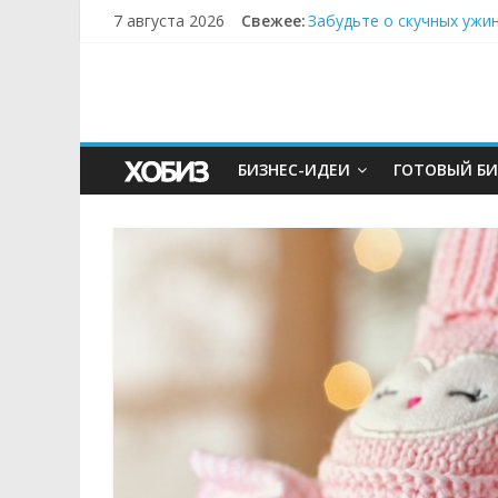
7 августа 2026
Свежее:
Забудьте о скучных ужи
Небо зовёт: как бизнес
Кофейная революция в м
Как простая наклейка з
Секрет супергидратации
БИЗНЕС-ИДЕИ
ГОТОВЫЙ БИ