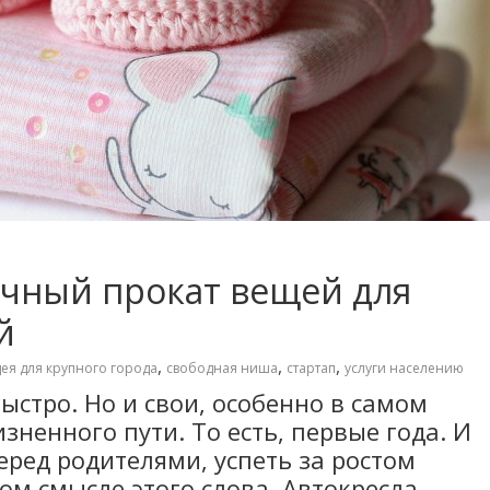
чный прокат вещей для
й
,
,
,
ея для крупного города
свободная ниша
стартап
услуги населению
быстро. Но и свои, особенно в самом
зненного пути. То есть, первые года. И
еред родителями, успеть за ростом
м смысле этого слова. Автокресла,