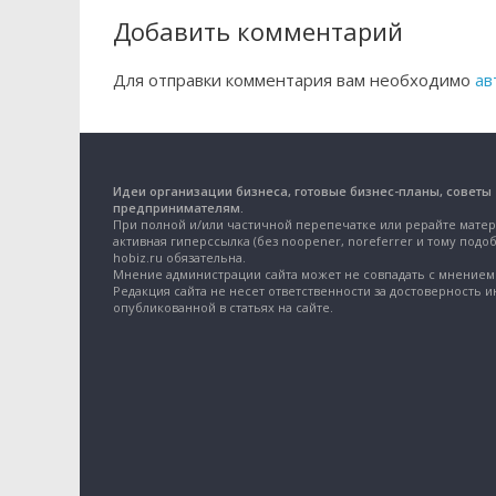
Добавить комментарий
Для отправки комментария вам необходимо
ав
Идеи организации бизнеса, готовые бизнес-планы, советы
предпринимателям.
При полной и/или частичной перепечатке или рерайте матер
активная гиперссылка (без noopener, noreferrer и тому подоб
hobiz.ru обязательна.
Мнение администрации сайта может не совпадать с мнением 
Редакция сайта не несет ответственности за достоверность 
опубликованной в статьях на сайте.