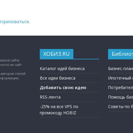
торизоваться
.
ХОБИЗ.RU
Библио
иалов сайта
ного) на сайт
Каталог идей бизнеса
Бизнес-пла
авторов статей.
Все идеи бизнеса
Ипотечный 
информации,
Добавить свою идею
Потребител
RSS-лента
Помощь биз
-25% на все VPS по
Советы по 
промокоду HOBIZ