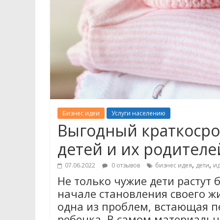
Бизнес идеи
Услуги населению
Выгодный краткосро
детей и их родителе
,
,
07.06.2022
0 отзывов
бизнес идея
дети
ид
Не только чужие дети растут 
начале становления своего жи
одна из проблем, встающая п
ребенка. В самом материально