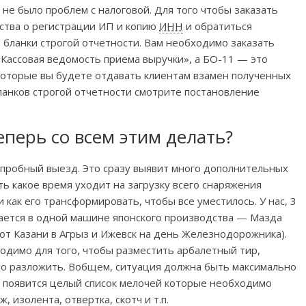
не было проблем с налоговой. Для того чтобы заказать
ства о регистрации ИП и копию
ИНН
и обратиться
ь бланки строгой отчетности. Вам необходимо заказать
«Кассовая ведомость приема выручки», а БО-11 — это
которые вы будете отдавать клиентам взамен полученных
ланков строгой отчетности смотрите постановление
еперь со всем этим делать?
 пробный выезд. Это сразу выявит много дополнительных
ь какое время уходит на загрузку всего снаряжения
 как его трансформировать, чтобы все уместилось. У нас, 3
ается в одной машине японского производства — Мазда
 от Казани в Агрыз и Ижевск на день Железнодорожника).
ходимо для того, чтобы разместить арбалетный тир,
то разложить. Вобщем, ситуация должна быть максимально
, появится целый список мелочей которые необходимо
 изолента, отвертка, скотч и т.п.