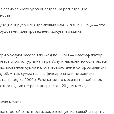
з оптимального уровня затрат на регистрацию,
ность.
функционируем как Стрелковый клуб «РОБИН ГУД» — это
орудования для проведения досуга и отдыха.
орию Услуги населению (код по ОКУН — классификатор
тов спорта, туризма, игр). Услуги населению облагаются
иксированная сумма налога, возрастание которой зависит
дей. А так, сумма налога фиксирована и не зависит
ртал порядка 2000р. Если какие-то месяцы не работаем —
етность, так же раз в квартал до 20 дня месяца
имую мелочь.
нки строгой отчетности, заменяющие кассовый аппарат,