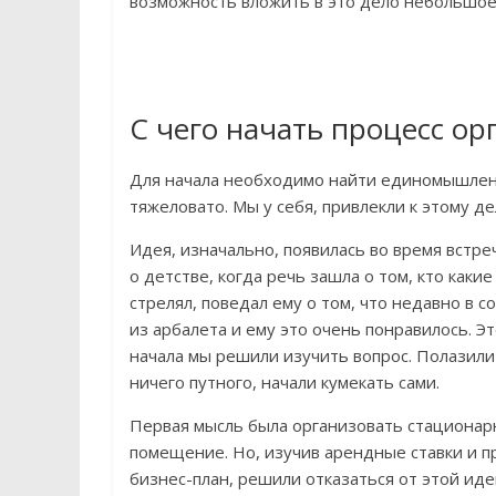
возможность вложить в это дело небольшое 
С чего начать процесс ор
Для начала необходимо найти единомышленни
тяжеловато. Мы у себя, привлекли к этому д
Идея, изначально, появилась во время встре
о детстве, когда речь зашла о том, кто какие
стрелял, поведал ему о том, что недавно в 
из арбалета и ему это очень понравилось. Э
начала мы решили изучить вопрос. Полазили п
ничего путного, начали кумекать сами.
Первая мысль была организовать стационарн
помещение. Но, изучив арендные ставки и 
бизнес-план, решили отказаться от этой иде