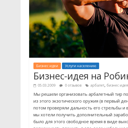
Бизнес идеи
Услуги населению
Бизнес-идея на Роби
,
05.03.2009
0 отзывов
арбалет
бизнес идея
Мы решили организовать арбалетный тир по
из этого экзотического оружия (в первый де
потом проверяли дальность его стрельбы и в
мы хотели получить дополнительный заработ
было для этого свободное время в виде выхо