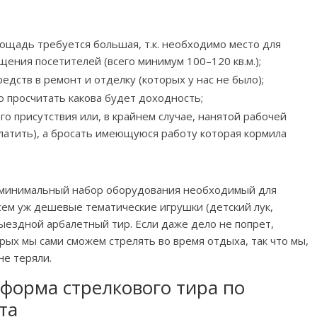
ощадь требуется большая, т.к. необходимо место для
щения посетителей (всего минимум 100–120 кв.м.);
ств в ремонт и отделку (которых у нас не было);
 просчитать какова будет доходность;
о присутствия или, в крайнем случае, нанятой рабочей
латить), а бросать имеющуюся работу которая кормила
ь минимальный набор оборудования необходимый для
сем уж дешевые тематические игрушки (детский лук,
 выездной арбалетный тир. Если даже дело не попрет,
орых мы сами сможем стрелять во время отдыха, так что мы,
не теряли.
форма стрелкового тира по
та