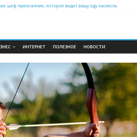
нах: шеф-приложение, которое видит вашу еду насквозь
 на полётах дронов и обучении детей становится главным тренд
орозилке: замороженные сливки меняют утренний ритуал
аставляет миллионы людей не забывать о самом важном креме 
: почему кокосовая вода с пребиотиками становится главным т
ЗНЕС
ИНТЕРНЕТ
ПОЛЕЗНОЕ
НОВОСТИ