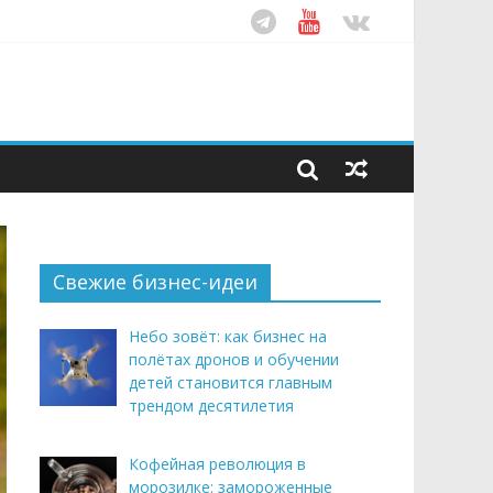
ом десятилетия
этим летом
рендом здорового питания
Свежие бизнес-идеи
Небо зовёт: как бизнес на
полётах дронов и обучении
детей становится главным
трендом десятилетия
Кофейная революция в
морозилке: замороженные