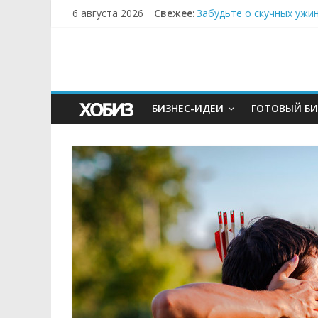
6 августа 2026
Свежее:
Забудьте о скучных ужи
Небо зовёт: как бизнес
Кофейная революция в м
Как простая наклейка з
Секрет супергидратации
БИЗНЕС-ИДЕИ
ГОТОВЫЙ БИ