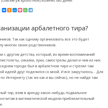
(совсем уж крохотное) количество денег.
ганизации арбалетного тира?
ков. Так как одному организовать все это будет
елу многих своих родственников.
чи с другом детства, который, во время воспоминаний
 пистолеты, сикалки, луки, самострелы делал и чем из них
соседнем городе был в арбалетном тире и стрелял там
той идеей друг поделился со мной. И все закрутилось… Для
о Интернету (так же как и вы сейчас), но не найдя там
ый тир, взяв в аренду какое-нибудь подвальное
просчитав в математической модели приблизительный
и.