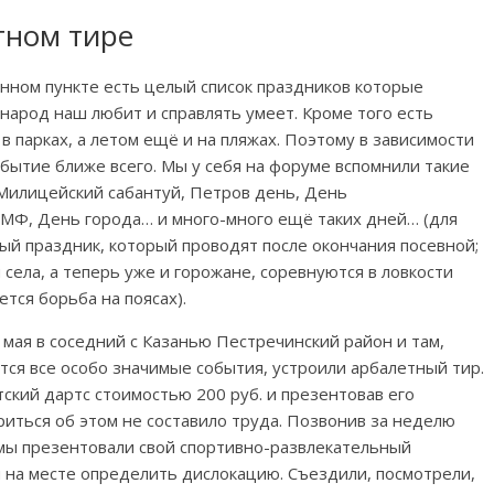
тном тире
енном пункте есть целый список праздников которые
народ наш любит и справлять умеет. Кроме того есть
 парках, а летом ещё и на пляжах. Поэтому в зависимости
обытие ближе всего. Мы у себя на форуме вспомнили такие
 Милицейский сабантуй, Петров день, День
МФ, День города… и много-много ещё таких дней… (для
ный праздник, который проводят после окончания посевной;
села, а теперь уже и горожане, соревнуются в ловкости
тся борьба на поясах).
 мая в соседний с Казанью Пестречинский район и там,
тся все особо значимые события, устроили арбалетный тир.
тский дартс стоимостью 200 руб. и презентовав его
риться об этом не составило труда. Позвонив за неделю
 мы презентовали свой спортивно-развлекательный
ы на месте определить дислокацию. Съездили, посмотрели,