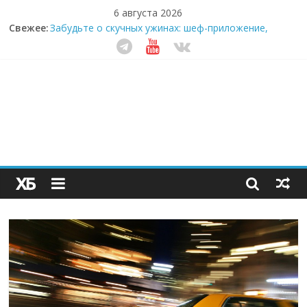
6 августа 2026
Свежее:
Забудьте о скучных ужинах: шеф-приложение,
которое видит вашу еду насквозь
Небо зовёт: как бизнес на полётах дронов и
обучении детей становится главным трендом
десятилетия
Кофейная революция в морозилке: замороженные
сливки меняют утренний ритуал
Как простая наклейка заставляет миллионы людей
не забывать о самом важном креме этим летом
Секрет супергидратации: почему кокосовая вода с
пребиотиками становится главным трендом
здорового питания