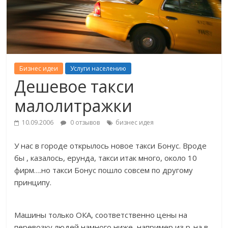
Бизнес идеи
Услуги населению
Дешевое такси
малолитражки
10.09.2006
0 отзывов
бизнес идея
У нас в городе открылось новое такси Бонус. Вроде
бы , казалось, ерунда, такси итак много, около 10
фирм….но такси Бонус пошло совсем по другому
принципу.
Машины только ОКА, соответственно цены на
перевозку людей намного ниже, например из р-на в