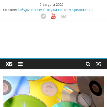
6 августа 2026
Свежее:
Забудьте о скучных ужинах: шеф-приложение,
которое видит вашу еду насквозь
Небо зовёт: как бизнес на полётах дронов и
обучении детей становится главным трендом
десятилетия
Кофейная революция в морозилке: замороженные
сливки меняют утренний ритуал
Как простая наклейка заставляет миллионы людей
не забывать о самом важном креме этим летом
Секрет супергидратации: почему кокосовая вода с
пребиотиками становится главным трендом
здорового питания