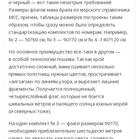
и черный — вот такие нехитрые требования!
Размеры флагов мама брала из морского справочника
МСС, причем, таблицы размеров построены таким
образом, чтобы сразу можно было определить
стандартизацию комплектов по номерам. Например,
№ 2 — 50?60 см, № 3 — 90?70 см и № 4 -140?120 см.
Но основное преимущество все-таки в другом —
в особой технологии пошива. Так как крой
достаточно сложный, мама сшивает несколько
прямых полотнищ нужных цветов, прострачивает
«зигзагом» по линиям узора, и вырезает лишние
фрагменты. Получается полноценный,
четырехслойный флаг, которые не боится
шквальных ветров и палящего солнца южных морей
(и северных тоже).
На один комплект № 3 — флаги размером 90?70,
необходимо приблизительно шестьдесят метров
шелка, по двадцать каждого цвета, стоимость