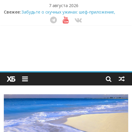
7 августа 2026
Свежее:
Забудьте о скучных ужинах: шеф-приложение,
которое видит вашу еду насквозь
Небо зовёт: как бизнес на полётах дронов и
обучении детей становится главным трендом
десятилетия
Кофейная революция в морозилке: замороженные
сливки меняют утренний ритуал
Как простая наклейка заставляет миллионы людей
не забывать о самом важном креме этим летом
Секрет супергидратации: почему кокосовая вода с
пребиотиками становится главным трендом
здорового питания