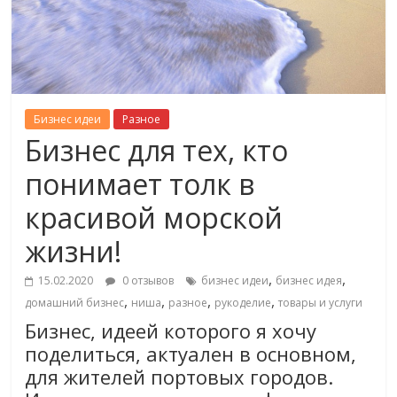
Бизнес идеи
Разное
Бизнес для тех, кто
понимает толк в
красивой морской
жизни!
,
,
15.02.2020
0 отзывов
бизнес идеи
бизнес идея
,
,
,
,
домашний бизнес
ниша
разное
рукоделие
товары и услуги
Бизнес, идеей которого я хочу
поделиться, актуален в основном,
для жителей портовых городов.