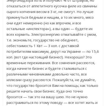
Энергонадзора хоть и получают % от штрафов, но
отказаться от аппетитного кусочка филе из свинины
сырого копчения весом в 3 кг, не смогут. Но лучше
прикинуться бедным и нищим, а то их много, мясо
они едят немеренно (но как впрочем, и все
остальные «инспектора»), а вы один — будете их
всех кормить. Электроэнергию отматывайте с умом,
т.е. экономьте, государство не обеднеет,
себестоимость 1 Квт — 3 коп. с доставкой
потребителям максимум, дерут на Украине — по 15,6
коп. (вот где настоящий бизнес!). Нехорошо? Это
временные переживания. Все сомнения рассеются,
когда начнете бизнес и будете сталкиваться с
различными чиновниками довольно часто, все
иллюзии сразу рассеются. Пожалуйста, не думайте,
что государство бросится Вам на помощь; как только
решите начать свои бизнес. Куда оно точно
бросится — так это на вашу шею. Но не нужно
расстраиваться по этому поводу — все хотят жить и