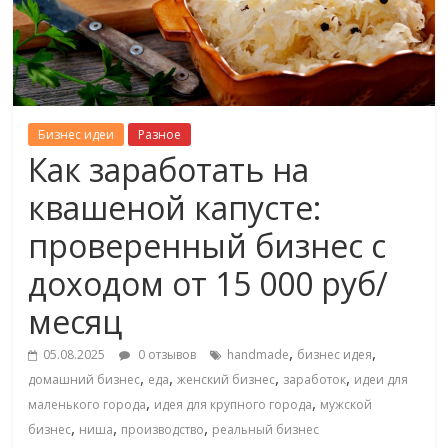
Бизнес идеи
Разное
Как заработать на
квашеной капусте:
проверенный бизнес с
доходом от 15 000 руб/
месяц
,
,
05.08.2025
0 отзывов
handmade
бизнес идея
,
,
,
,
домашний бизнес
еда
женский бизнес
заработок
идеи для
,
,
маленького города
идея для крупного города
мужской
,
,
,
бизнес
ниша
производство
реальный бизнес