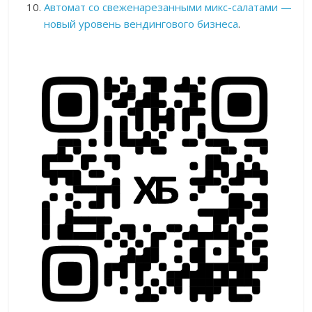
Автомат со свеженарезанными микс-салатами —
новый уровень вендингового бизнеса
.