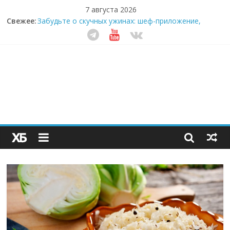
7 августа 2026
Секрет супергидратации: почему кокосовая вода с
Свежее:
пребиотиками становится главным трендом
здорового питания
Забудьте о скучных ужинах: шеф-приложение,
которое видит вашу еду насквозь
Небо зовёт: как бизнес на полётах дронов и
обучении детей становится главным трендом
десятилетия
Кофейная революция в морозилке: замороженные
сливки меняют утренний ритуал
Как простая наклейка заставляет миллионы людей
не забывать о самом важном креме этим летом