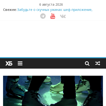
6 августа 2026
Секрет супергидратации: почему кокосовая вода с
Свежее:
пребиотиками становится главным трендом
здорового питания
Забудьте о скучных ужинах: шеф-приложение,
которое видит вашу еду насквозь
Небо зовёт: как бизнес на полётах дронов и
обучении детей становится главным трендом
десятилетия
Кофейная революция в морозилке: замороженные
сливки меняют утренний ритуал
Как простая наклейка заставляет миллионы людей
не забывать о самом важном креме этим летом