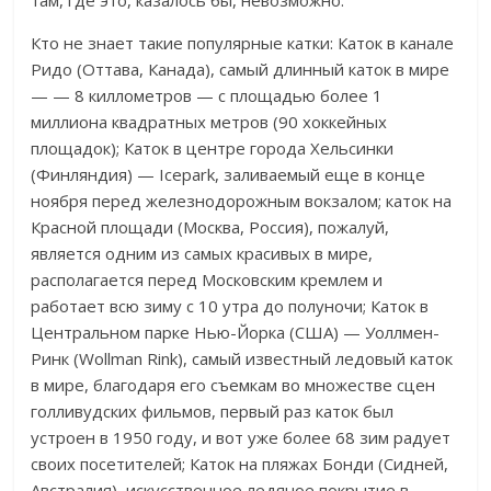
там, где это, казалось бы, невозможно.
Кто не знает такие популярные катки: Каток в канале
Ридо (Оттава, Канада), самый длинный каток в мире
— — 8 киллометров — с площадью более 1
миллиона квадратных метров (90 хоккейных
площадок); Каток в центре города Хельсинки
(Финляндия) — Icepark, заливаемый еще в конце
ноября перед железнодорожным вокзалом; каток на
Красной площади (Москва, Россия), пожалуй,
является одним из самых красивых в мире,
располагается перед Московским кремлем и
работает всю зиму с 10 утра до полуночи; Каток в
Центральном парке Нью-Йорка (США) — Уоллмен-
Ринк (Wollman Rink), самый известный ледовый каток
в мире, благодаря его съемкам во множестве сцен
голливудских фильмов, первый раз каток был
устроен в 1950 году, и вот уже более 68 зим радует
своих посетителей; Каток на пляжах Бонди (Сидней,
Австралия), искусственное ледяное покрытие в