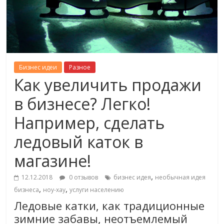
Бизнес идеи
Разное
Как увеличить продажи
в бизнесе? Легко!
Например, сделать
ледовый каток в
магазине!
,
12.12.2018
0 отзывов
бизнес идея
необычная идея
,
,
бизнеса
ноу-хау
услуги населению
Ледовые катки, как традиционные
зимние забавы, неотъемлемый