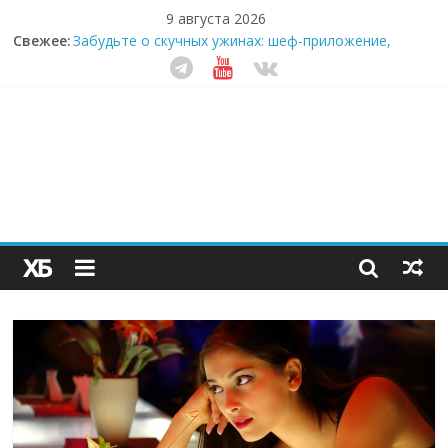
9 августа 2026
Свежее:
Забудьте о скучных ужинах: шеф-приложение,
которое видит вашу еду насквозь
Небо зовёт: как бизнес на полётах дронов и
обучении детей становится главным трендом
десятилетия
Кофейная революция в морозилке: замороженные
сливки меняют утренний ритуал
Как простая наклейка заставляет миллионы людей
не забывать о самом важном креме этим летом
Секрет супергидратации: почему кокосовая вода с
пребиотиками становится главным трендом
здорового питания