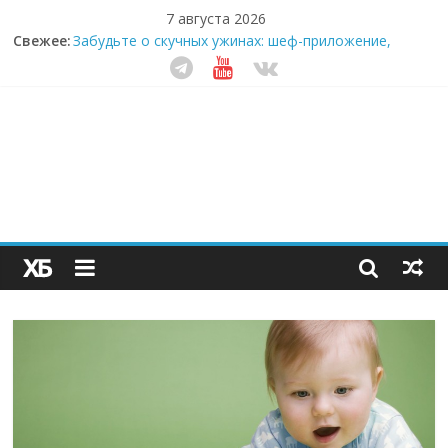
7 августа 2026
Свежее:
Забудьте о скучных ужинах: шеф-приложение,
которое видит вашу еду насквозь
Небо зовёт: как бизнес на полётах дронов и
обучении детей становится главным трендом
десятилетия
Кофейная революция в морозилке: замороженные
сливки меняют утренний ритуал
Как простая наклейка заставляет миллионы людей
не забывать о самом важном креме этим летом
Секрет супергидратации: почему кокосовая вода с
пребиотиками становится главным трендом
здорового питания