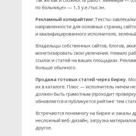
так же как и сложность работ. Минимум — 0,6
по больнице» — 1,5 у.е./тыс.зн.
Рекламный копирайтинг.
Тексты-завлекалк
направленности для основных страниц сайто
и квалифицированного исполнителя, зелёный
Владельцы собственных сайтов, блогов, акк
монетизировать свои увлечения. Немало ра
ссылок и статей на ваших площадках. Реклам
больше обычного.
Продажа готовых статей через биржу.
Мож
их в каталоге. Плюс — исполнитель ничем не
должен быть грамотным (проходит проверку)
обновляется и публикуется рейтинг тем стат
Встречаются понемногу на бирже и заказы д
несложный веб-дизайн, загрузка материалов
другое.