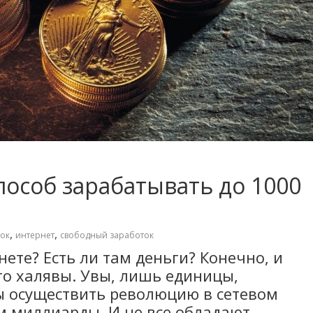
особ зарабатывать до 1000
,
,
ок
интернет
свободный заработок
ете? Есть ли там деньги? Конечно, и
это халявы. Увы, лишь единицы,
ы осуществить революцию в сетевом
м миллиарды. И не все обладают