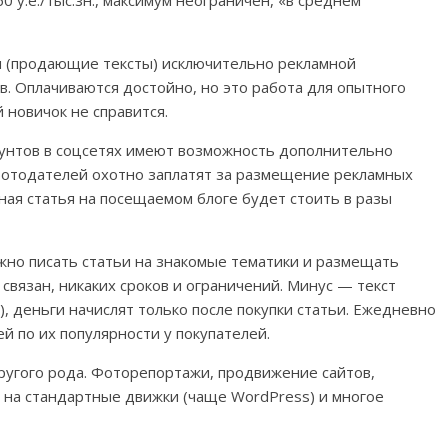
0 у.е./тыс.зн., максимум неограничен, «в среднем
и (продающие тексты) исключительно рекламной
в. Оплачиваются достойно, но это работа для опытного
 новичок не справится.
аунтов в соцсетях имеют возможность дополнительно
ботодателей охотно заплатят за размещение рекламных
ная статья на посещаемом блоге будет стоить в разы
но писать статьи на знакомые тематики и размещать
 связан, никаких сроков и ограничений. Минус — текст
, деньги начислят только после покупки статьи. Ежедневно
ей по их популярности у покупателей.
ругого рода. Фоторепортажи, продвижение сайтов,
 на стандартные движки (чаще WordPress) и многое