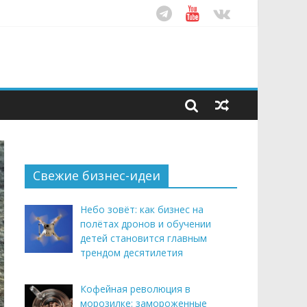
ом десятилетия
этим летом
рендом здорового питания
Свежие бизнес-идеи
Небо зовёт: как бизнес на
полётах дронов и обучении
детей становится главным
трендом десятилетия
Кофейная революция в
морозилке: замороженные