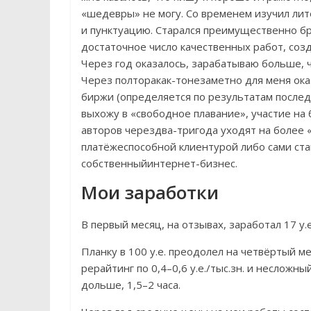
«шедевры» не могу. Со временем изучил лит
и пунктуацию. Старался преимущественно бр
достаточное число качественных работ, соз
Через год оказалось, зарабатываю больше, 
Через полторакак-тонезаметно для меня оказ
биржи (определяется по результатам последн
выхожу в «свободное плавание», участие н
авторов черездва-тригода уходят на более 
платёжеспособной клиентурой либо сами ста
собственныйинтернет-бизнес.
Мои заработки
В первый месяц, на отзывах, заработал 17 у.
Планку в 100 у.е. преодолел на четвёртый м
рерайтинг по 0,4–0,6 у.е./тыс.зн. и несложны
дольше, 1,5–2 часа.