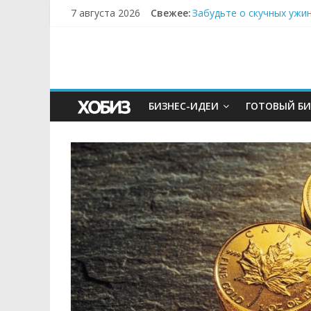
7 августа 2026
Свежее:
Забудьте о скучных ужи
Небо зовёт: как бизнес
Кофейная революция в м
Как простая наклейка з
Секрет супергидратации
БИЗНЕС-ИДЕИ
ГОТОВЫЙ БИ