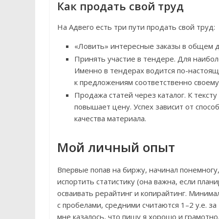
Как продать свой труд
На Адвего есть три пути продать свой труд:
«Ловить» интересные заказы в общем д
Принять участие в тендере. Для наибол
Именно в тендерах водится по-настоящ
к предложениям соответственно своему 
Продажа статей через каталог. К текст
повышает цену. Успех зависит от способ
качества материала.
Мой личный опыт
Впервые попав на биржу, начинал понемногу, 
испортить статистику (она важна, если план
осваивать рерайтинг и копирайтинг. Минимал
с пробелами, средними считаются 1–2 у.е. за
мне казалось, что пишу я хорошо и грамотно