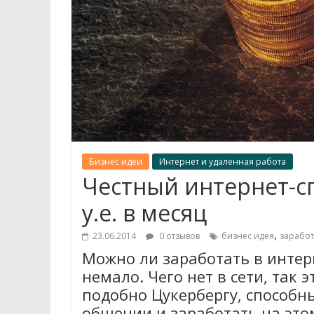
Бизнес идеи
Интернет и удаленная работа
Честный интернет-сп
у.е. в месяц
,
23.06.2014
0 отзывов
бизнес идея
заработ
Можно ли заработать в интерн
немало. Чего нет в сети, так 
подобно Цукербергу, способн
общении и заработать на это