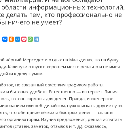
 области информационных технологий,
же делать тем, кто профессионально не
бы ничего не умеет?
шой чёрный Мерседес и отдых на Мальдивах, но на булку
аду-Калину»и отпуск в хорошем месте реально и не имея
дойти к делу с умом.
боток, не связанный с жёстким графиком работы.
рки и бытовых удобств. Естественно — интернет. Линия
ноль, готовь карманы для денег. Правда, инженерное
мированием или веб-дизайном, нужно искать другие пути.
нять, что обещание лёгких и быстрых денег — сплошь
его организаторам. Изучив предложения, решил испытать
йтов (статей, заметок, отзывов и т. д.). Оказалось,