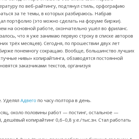
ературу по веб-райтингу, подтянул стиль, орфографию
аться за те темы, в которых разбираюсь. Набрав
дал портфолио (это можно сделать на форуме биржи).
чем на основной работе, окончательно ушёл во фриланс.
алось, что я уже занимаю первую строку в списке авторов
их трёх месяцев). Сегодня, по прошествии двух лет
а бирже понемногу сокращаю. Вообще, большинство лучших
«тучные нивы» копирайтинга, обзаводятся постоянной
новятся заказчиками текстов, организуя
е. Уделял
Адвего
по часу-полтора в день.
есяц, около половины работ — постинг, остальное —
й, дешёвый копирайтинг 0,6–0,8 у.е./тыс.зн. Стал работать