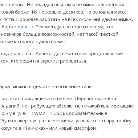
ьно много. Не обладая опытом и не имея собственной
стовой биржи. Их несколько десятков, но основная масса
х-пяти. Пробовал работать на всех сколь-нибудьзначимых,
а бирже
Адвего
. Рекомендую её ещё и потому, что
у новичков больше возможностей, нет такой жёсткой
етение которого нужно время.
рудничества с Адвего, дать читателю представление
тем, кто решится зарегистрироваться.
иржу, можно поделить на основные типы:
 соцсетях, приглашение в них же. Перепосты, скачка
 заданий, не требующих абсолютно никакой квалификации.
0.5 у.е. (у.е. = 1WMZ = 1USD). Сообразительные
ёбу и не жертвуя развлечениями, успевают за пару-тройку
аккаунта в «Танчиках» или новый смартфон.