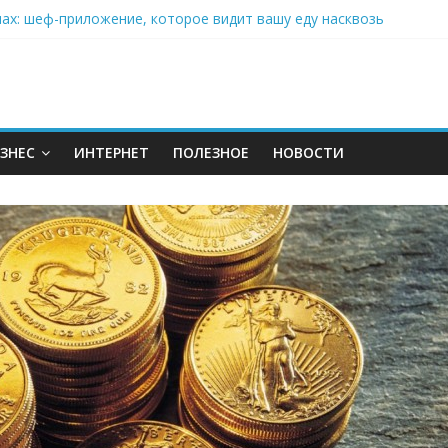
нах: шеф-приложение, которое видит вашу еду насквозь
 на полётах дронов и обучении детей становится главным тренд
орозилке: замороженные сливки меняют утренний ритуал
аставляет миллионы людей не забывать о самом важном креме 
: почему кокосовая вода с пребиотиками становится главным т
ЗНЕС
ИНТЕРНЕТ
ПОЛЕЗНОЕ
НОВОСТИ