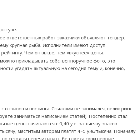
оступе.
ее ответственных работ заказчики объявляют тендер.
ему крупная рыба. Исполнители имеют доступ
рейтингу. Чем он выше, тем «вкуснее» цены.
у можно прикладывать собственноручное фото, это
ности угадать актуальную на сегодня тему и, конечно,
с отзывов и постинга. Ссылками не занимался, велик риск
ируете заниматься написанием статей). Постепенно стал
ьные цены начинаются с 0,40 у.е. за тысячу знаков
 тысячу, маститым авторам платят 4–5 у.е./тысяча. Поначалу
, но сегодня перечитывать без смеха свои первые